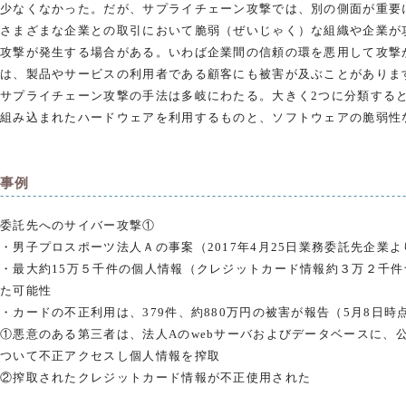
少なくなかった。だが、サプライチェーン攻撃では、別の側面が重要
さまざまな企業との取引において脆弱（ぜいじゃく）な組織や企業が
攻撃が発生する場合がある。いわば企業間の信頼の環を悪用して攻撃
は、製品やサービスの利用者である顧客にも被害が及ぶことがありま
サプライチェーン攻撃の手法は多岐にわたる。大きく2つに分類する
組み込まれたハードウェアを利用するものと、ソフトウェアの脆弱性
事例
委託先へのサイバー攻撃①
・男子プロスポーツ法人Ａの事案（2017年4月25日業務委託先企業
・最大約15万５千件の個人情報（クレジットカード情報約３万２千
た可能性
・カードの不正利用は、379件、約880万円の被害が報告（5月8日時
①悪意のある第三者は、法人Aのwebサーバおよびデータベースに、公開された
ついて不正アクセスし個人情報を搾取
②搾取されたクレジットカード情報が不正使用された